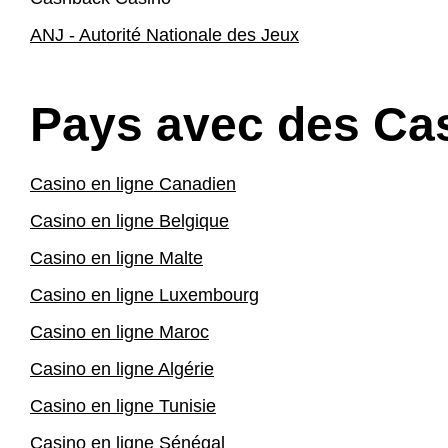
ANJ - Autorité Nationale des Jeux
Pays avec des Ca
Casino en ligne Canadien
Casino en ligne Belgique
Casino en ligne Malte
Casino en ligne Luxembourg
Casino en ligne Maroc
Casino en ligne Algérie
Casino en ligne Tunisie
Casino en ligne Sénégal