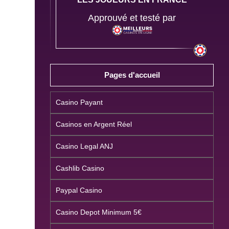
Approuvé et testé par
Pages d'accueil
Casino Payant
Casinos en Argent Réel
Casino Legal ANJ
Cashlib Casino
Paypal Casino
Casino Depot Minimum 5€