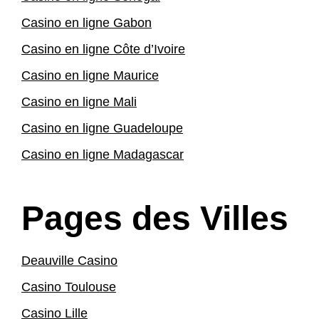
Casino en ligne Gabon
Casino en ligne Côte d’Ivoire
Casino en ligne Maurice
Casino en ligne Mali
Casino en ligne Guadeloupe
Casino en ligne Madagascar
Pages des Villes
Deauville Casino
Casino Toulouse
Casino Lille