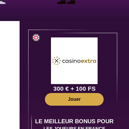
300 € + 100 FS
Jouer
LE MEILLEUR BONUS POUR
LES JOUEURS EN FRANCE