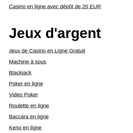
Casino en ligne avec dépôt de 20 EUR
Jeux d'argent
Jeux de Casino en Ligne Gratuit
Machine à sous
Blackjack
Poker en ligne
Video Poker
Roulette en ligne
Baccara en ligne
Keno en ligne