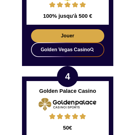
100% jusqu'à 500 €
Jouer
Golden Vegas Casino
Golden Palace Casino
50€