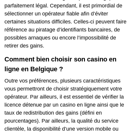
parfaitement légal. Cependant, il est primordial de
sélectionner un opérateur fiable afin d’éviter
certaines situations difficiles. Celles-ci peuvent faire
référence au piratage d’identifiants bancaires, de
possibles arnaques ou encore l’impossibilité de
retirer des gains.
Comment bien choisir son casino en
ligne en Belgique ?
Outre vos préférences, plusieurs caractéristiques
vous permettront de choisir stratégiquement votre
opérateur. Par ailleurs, il est essentiel de vérifier la
licence détenue par un casino en ligne ainsi que le
taux de redistribution des gains (défini en
pourcentages). Par ailleurs, la qualité du service
clientèle, la disponibilité d’une version mobile ou