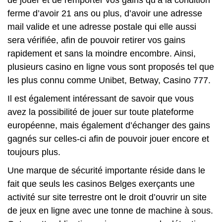
ferme d’avoir 21 ans ou plus, d’avoir une adresse
mail valide et une adresse postale qui elle aussi
sera vérifiée, afin de pouvoir retirer vos gains
rapidement et sans la moindre encombre. Ainsi,
plusieurs casino en ligne vous sont proposés tel que
les plus connu comme Unibet, Betway, Casino 777.
Il est également intéressant de savoir que vous
avez la possibilité de jouer sur toute plateforme
européenne, mais également d’échanger des gains
gagnés sur celles-ci afin de pouvoir jouer encore et
toujours plus.
Une marque de sécurité importante réside dans le
fait que seuls les casinos Belges exerçants une
activité sur site terrestre ont le droit d’ouvrir un site
de jeux en ligne avec une tonne de machine à sous.