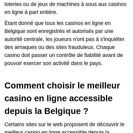
loteries ou de jeux de machines à sous aux casinos
en ligne à part entière.
Étant donné que tous les casinos en ligne en
Belgique sont enregistrés et autorisés par une
autorité centrale, les joueurs n'ont pas à s'inquiéter
des arnaques ou des sites frauduleux. Chaque
casino doit passer un contrôle de fiabilité avant de
pouvoir exercer son activité dans le pays.
Comment choisir le meilleur
casino en ligne accessible
depuis la Belgique ?
Certains sites sur le web proposent de découvrir le
meilleur casino en ligne accessible depuis la