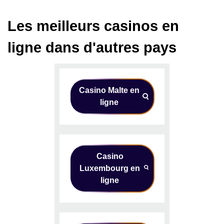
Les meilleurs casinos en
ligne dans d'autres pays
Casino Malte en
ligne
Casino
Luxembourg en
ligne