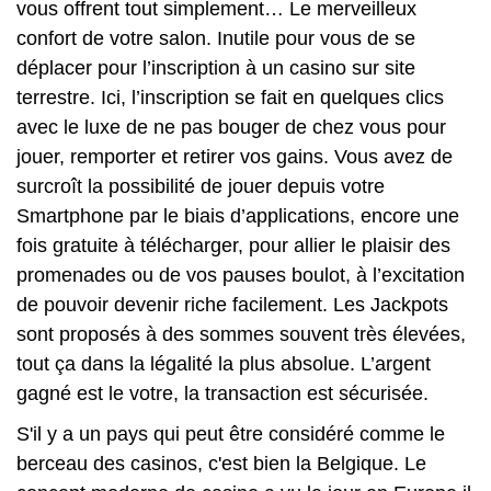
vous offrent tout simplement… Le merveilleux
confort de votre salon. Inutile pour vous de se
déplacer pour l’inscription à un casino sur site
terrestre. Ici, l’inscription se fait en quelques clics
avec le luxe de ne pas bouger de chez vous pour
jouer, remporter et retirer vos gains. Vous avez de
surcroît la possibilité de jouer depuis votre
Smartphone par le biais d’applications, encore une
fois gratuite à télécharger, pour allier le plaisir des
promenades ou de vos pauses boulot, à l’excitation
de pouvoir devenir riche facilement. Les Jackpots
sont proposés à des sommes souvent très élevées,
tout ça dans la légalité la plus absolue. L’argent
gagné est le votre, la transaction est sécurisée.
S'il y a un pays qui peut être considéré comme le
berceau des casinos, c'est bien la Belgique. Le