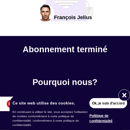
François Jelius
Abonnement terminé
Pourquoi nous?
Ce site web utilise des cookies.
Ok, je suis d'accord
100% jusqu'à 250 €
Jouer
En continuant à utiliser le site, vous acceptez l'utilisation
Politique de
de cookies conformément à notre politique de
confidentialité. conformément à notre politique de
confidentialité
0
0
+
0
+
confidentialité.