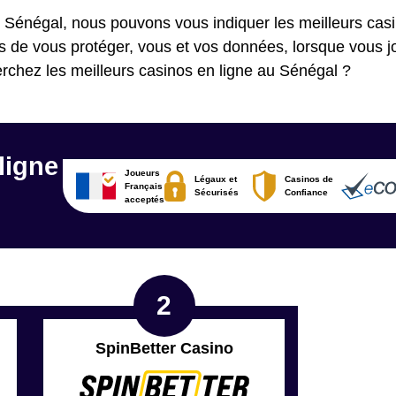
 Sénégal, nous pouvons vous indiquer les meilleurs cas
es de vous protéger, vous et vos données, lorsque vous j
erchez les meilleurs casinos en ligne au Sénégal ?
ligne
Joueurs
Légaux et
Casinos de
Français
Sécurisés
Confiance
acceptés
SpinBetter Casino