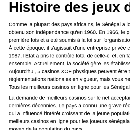
Histoire des jeux 
Comme la plupart des pays africains, le Sénégal a l
obtenu son indépendance qu'en 1960. En 1966, le pro
première fois et a été soumis à la loi sur l'organisa
À cette époque, il s'agissait d'une entreprise priv
1987, l'Etat a pris le contrôle total de celle-ci et, e
ensemble. Actuellement, la société gère les établisse
Aujourd'hui, 5 casinos XOF physiques peuvent être 
réglementations nationales en vigueur, mais vous ne
Tous les meilleurs casinos en ligne pour les Sénégala
La demande de
meilleurs casinos sur le net
acceptan
dernières décennies. Le pays a connu une grave ré
qui a influencé l'intérêt croissant de la jeune populat
meilleurs casinos en ligne pour les joueurs sénégala
moyen de la population du pays.