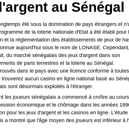
d'argent au Sénégal
ongtemps été sous la domination de pays étrangers et n'
gramme de la loterie nationale d'Etat a été établi pour 
tion et la réglementation des établissements de jeux de ha
ée connue aujourd'hui sous le nom de LONASE. Cependant
n fait, du marché sénégalais des jeux d'argent dans son
ments de paris terrestres et la loterie au Sénégal.
trouvés dans le pays avec une licence conforme à toutes
 trouverez aucun casino en ligne national basé au Séné
is sont désormais exploités à l'étranger.
t les joueurs sénégalais a commencé à croître au cour
cession économique et le chômage dans les années 199
ion pour les jeux d'argent et les casinos en ligne. L'étude
is a montré que l'âge moyen des joueurs est inférieur à l