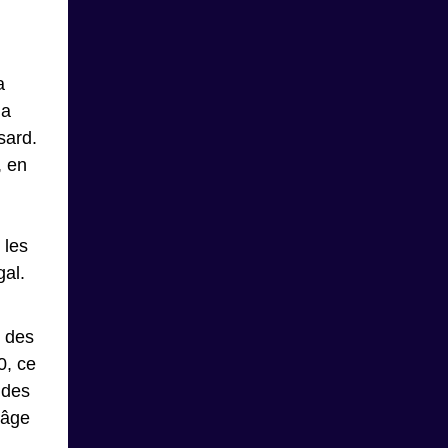
a
la
sard.
, en
 les
gal.
s des
0, ce
 des
'âge