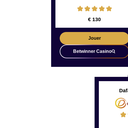
€ 130
Jouer
Betwinner Casino
Daf