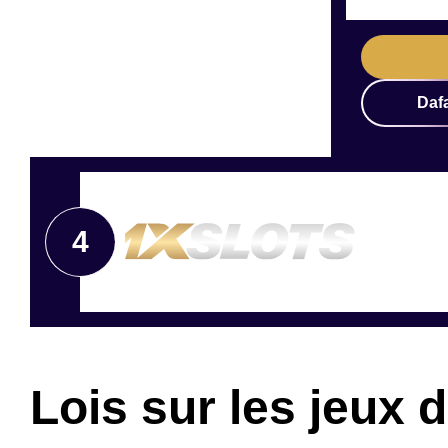
Daf
Lois sur les jeux 