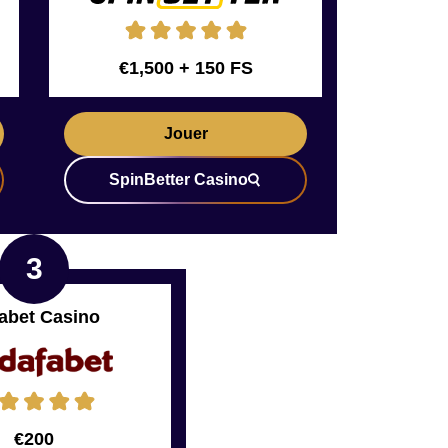
€1,500 + 150 FS
Jouer
SpinBetter Casino
abet Casino
€200