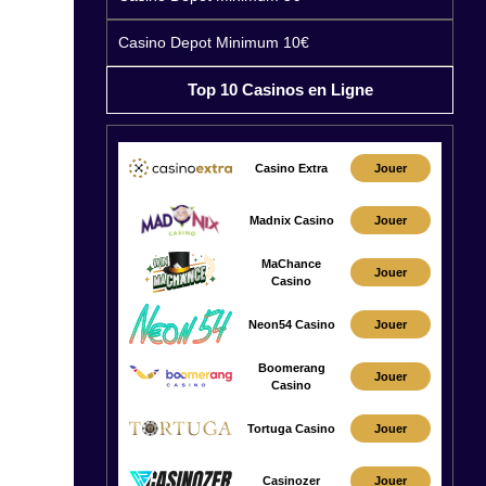
Casino Depot Minimum 10€
Top 10 Casinos en Ligne
Casino Extra
Jouer
Madnix Casino
Jouer
MaChance
Jouer
Casino
Neon54 Casino
Jouer
Boomerang
Jouer
Casino
Tortuga Casino
Jouer
Casinozer
Jouer