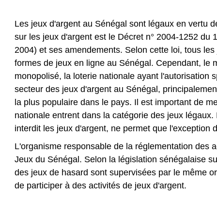
Les jeux d'argent au Sénégal sont légaux en vertu de 
sur les jeux d'argent est le Décret n° 2004-1252 d
2004) et ses amendements. Selon cette loi, tous les 
formes de jeux en ligne au Sénégal. Cependant, le 
monopolisé, la loterie nationale ayant l'autorisation
secteur des jeux d'argent au Sénégal, principalement 
la plus populaire dans le pays. Il est important de m
nationale entrent dans la catégorie des jeux légaux
interdit les jeux d'argent, ne permet que l'exception d
L'organisme responsable de la réglementation des ac
Jeux du Sénégal. Selon la législation sénégalaise sur
des jeux de hasard sont supervisées par le même or
de participer à des activités de jeux d'argent.