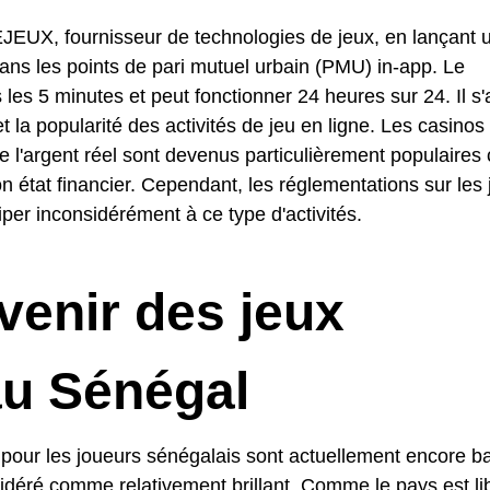
JEUX, fournisseur de technologies de jeux, en lançant 
ans les points de pari mutuel urbain (PMU) in-app. Le
es 5 minutes et peut fonctionner 24 heures sur 24. Il s'
la popularité des activités de jeu en ligne. Les casinos
e l'argent réel sont devenus particulièrement populaires 
 son état financier. Cependant, les réglementations sur les
per inconsidérément à ce type d'activités.
avenir des jeux
au Sénégal
e pour les joueurs sénégalais sont actuellement encore b
nsidéré comme relativement brillant. Comme le pays est li