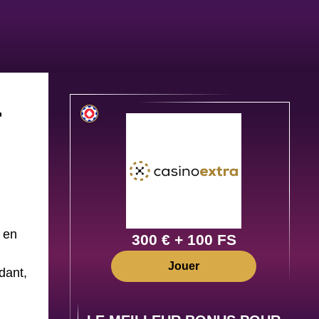
r
e en
300 € + 100 FS
Jouer
dant,
ù