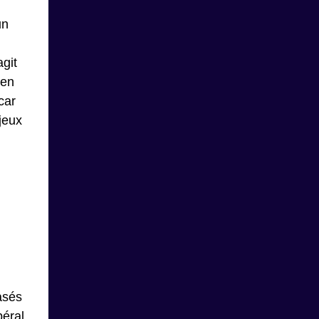
un
agit
 en
car
 jeux
asés
béral