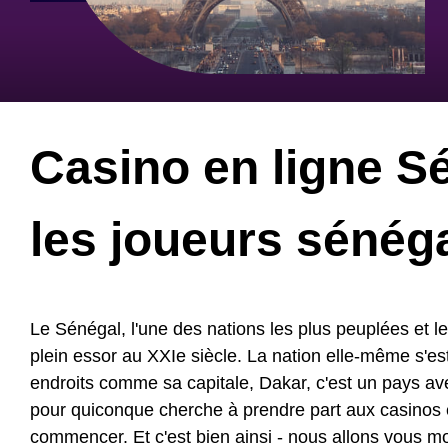
Casino en ligne S
les joueurs sénég
Le Sénégal, l'une des nations les plus peuplées et l
plein essor au XXIe siècle. La nation elle-même s'e
endroits comme sa capitale, Dakar, c'est un pays ave
pour quiconque cherche à prendre part aux casinos 
commencer. Et c'est bien ainsi - nous allons vous mo