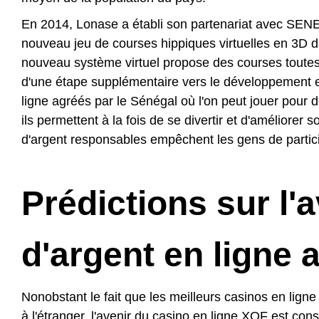
En 2014, Lonase a établi son partenariat avec SENE
nouveau jeu de courses hippiques virtuelles en 3D d
nouveau système virtuel propose des courses toutes l
d'une étape supplémentaire vers le développement et 
ligne agréés par le Sénégal où l'on peut jouer pour d
ils permettent à la fois de se divertir et d'améliorer
d'argent responsables empêchent les gens de partici
Prédictions sur l'
d'argent en ligne 
Nonobstant le fait que les meilleurs casinos en lign
à l'étranger, l'avenir du casino en ligne XOF est co