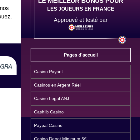
LE MEILLEUR BONUS POUR
inos
LES JOUEURS EN FRANCE
ouez.
Approuvé et testé par
Pages d'accueil
Casino Payant
Casinos en Argent Réel
Casino Legal ANJ
Cashlib Casino
Paypal Casino
Casino Depot Minimum 5€