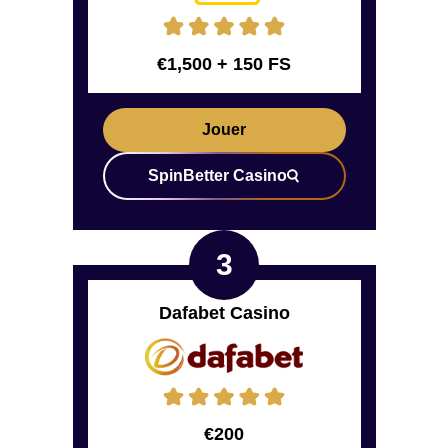
€1,500 + 150 FS
Jouer
SpinBetter Casino
Dafabet Casino
€200