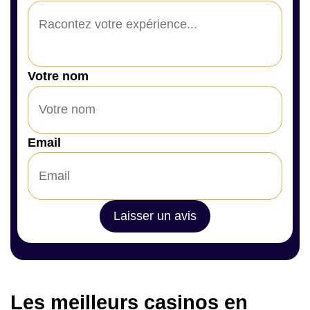
Votre nom
Email
Laisser un avis
Les meilleurs casinos en