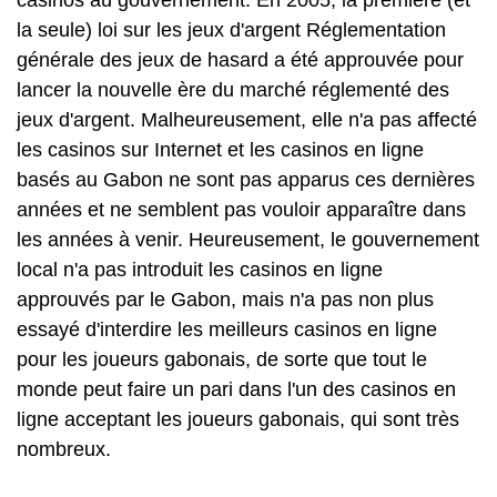
casinos au gouvernement. En 2005, la première (et
la seule) loi sur les jeux d'argent Réglementation
générale des jeux de hasard a été approuvée pour
lancer la nouvelle ère du marché réglementé des
jeux d'argent. Malheureusement, elle n'a pas affecté
les casinos sur Internet et les casinos en ligne
basés au Gabon ne sont pas apparus ces dernières
années et ne semblent pas vouloir apparaître dans
les années à venir. Heureusement, le gouvernement
local n'a pas introduit les casinos en ligne
approuvés par le Gabon, mais n'a pas non plus
essayé d'interdire les meilleurs casinos en ligne
pour les joueurs gabonais, de sorte que tout le
monde peut faire un pari dans l'un des casinos en
ligne acceptant les joueurs gabonais, qui sont très
nombreux.