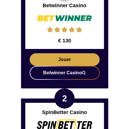
Betwinner Casino
€ 130
Jouer
Betwinner Casino
SpinBetter Casino