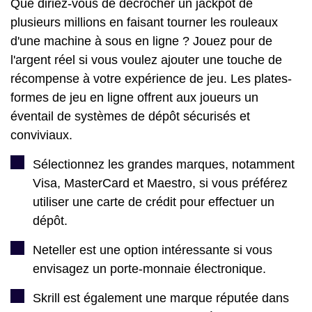
Que diriez-vous de décrocher un jackpot de
plusieurs millions en faisant tourner les rouleaux
d'une machine à sous en ligne ? Jouez pour de
l'argent réel si vous voulez ajouter une touche de
récompense à votre expérience de jeu. Les plates-
formes de jeu en ligne offrent aux joueurs un
éventail de systèmes de dépôt sécurisés et
conviviaux.
Sélectionnez les grandes marques, notamment
Visa, MasterCard et Maestro, si vous préférez
utiliser une carte de crédit pour effectuer un
dépôt.
Neteller est une option intéressante si vous
envisagez un porte-monnaie électronique.
Skrill est également une marque réputée dans