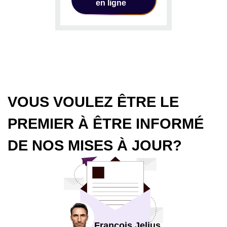
en ligne
VOUS VOULEZ ÊTRE LE
PREMIER À ÊTRE INFORMÉ
DE NOS MISES À JOUR?
François Jelius