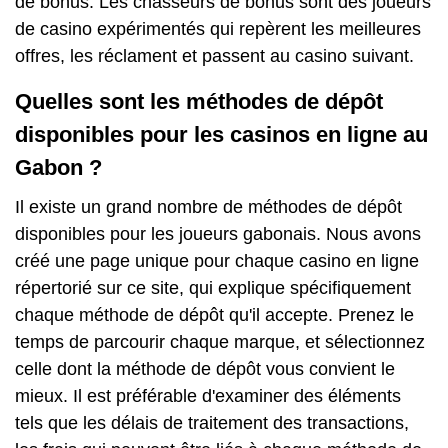
de bonus. Les chasseurs de bonus sont des joueurs
de casino expérimentés qui repèrent les meilleures
offres, les réclament et passent au casino suivant.
Quelles sont les méthodes de dépôt
disponibles pour les casinos en ligne au
Gabon ?
Il existe un grand nombre de méthodes de dépôt
disponibles pour les joueurs gabonais. Nous avons
créé une page unique pour chaque casino en ligne
répertorié sur ce site, qui explique spécifiquement
chaque méthode de dépôt qu'il accepte. Prenez le
temps de parcourir chaque marque, et sélectionnez
celle dont la méthode de dépôt vous convient le
mieux. Il est préférable d'examiner des éléments
tels que les délais de traitement des transactions,