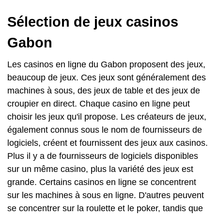
Sélection de jeux casinos
Gabon
Les casinos en ligne du Gabon proposent des jeux,
beaucoup de jeux. Ces jeux sont généralement des
machines à sous, des jeux de table et des jeux de
croupier en direct. Chaque casino en ligne peut
choisir les jeux qu'il propose. Les créateurs de jeux,
également connus sous le nom de fournisseurs de
logiciels, créent et fournissent des jeux aux casinos.
Plus il y a de fournisseurs de logiciels disponibles
sur un même casino, plus la variété des jeux est
grande. Certains casinos en ligne se concentrent
sur les machines à sous en ligne. D'autres peuvent
se concentrer sur la roulette et le poker, tandis que