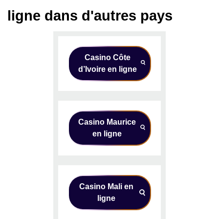
ligne dans d'autres pays
Casino Côte
d’Ivoire en ligne
Casino Maurice
en ligne
Casino Mali en
ligne