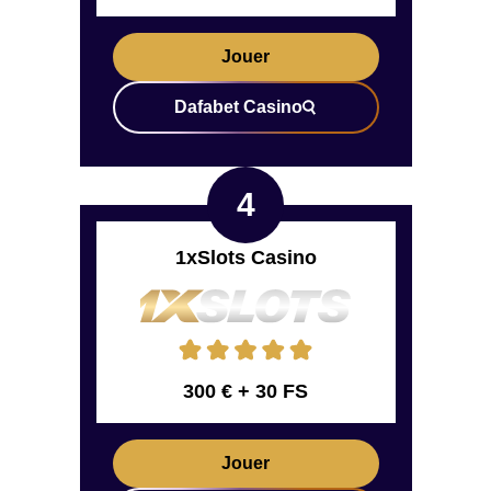
Jouer
Dafabet Casino
1xSlots Casino
300 € + 30 FS
Jouer