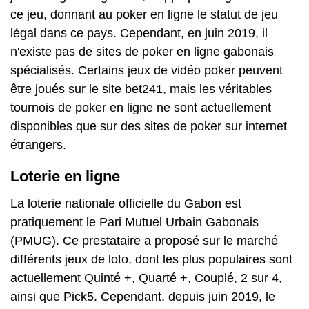
ce jeu, donnant au poker en ligne le statut de jeu
légal dans ce pays. Cependant, en juin 2019, il
n'existe pas de sites de poker en ligne gabonais
spécialisés. Certains jeux de vidéo poker peuvent
être joués sur le site bet241, mais les véritables
tournois de poker en ligne ne sont actuellement
disponibles que sur des sites de poker sur internet
étrangers.
Loterie en ligne
La loterie nationale officielle du Gabon est
pratiquement le Pari Mutuel Urbain Gabonais
(PMUG). Ce prestataire a proposé sur le marché
différents jeux de loto, dont les plus populaires sont
actuellement Quinté +, Quarté +, Couplé, 2 sur 4,
ainsi que Pick5. Cependant, depuis juin 2019, le