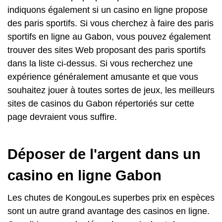
indiquons également si un casino en ligne propose
des paris sportifs. Si vous cherchez à faire des paris
sportifs en ligne au Gabon, vous pouvez également
trouver des sites Web proposant des paris sportifs
dans la liste ci-dessus. Si vous recherchez une
expérience généralement amusante et que vous
souhaitez jouer à toutes sortes de jeux, les meilleurs
sites de casinos du Gabon répertoriés sur cette
page devraient vous suffire.
Déposer de l'argent dans un
casino en ligne Gabon
Les chutes de KongouLes superbes prix en espèces
sont un autre grand avantage des casinos en ligne.